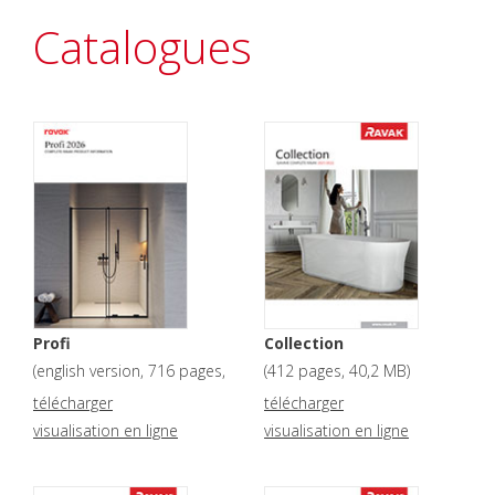
Catalogues
Profi
Collection
(
english version, 716 pages
,
(
412 pages
,
40,2 MB
)
72,9 MB
)
télécharger
télécharger
visualisation en ligne
visualisation en ligne