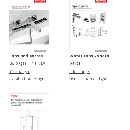
Taps and extras
Water taps - spare
(
88 pages
,
17,1 MB
)
parts
(
206 pages
,
22,7 MB
)
télécharger
télécharger
visualisation en ligne
visualisation en ligne