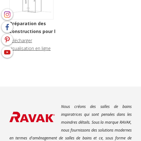
Préparation des
constructions pour l
´installation des cabines
télécharger
de douche
visualisation en ligne
(
45 pages
,
2 MB
)
Nous créons des salles de bains
inspiratrices qui sont pensées dans les
moindres détails. Sous la marque RAVAK,
nous fournissons des solutions modernes
en termes d'aménagement de salles de bains et ce, sous forme de