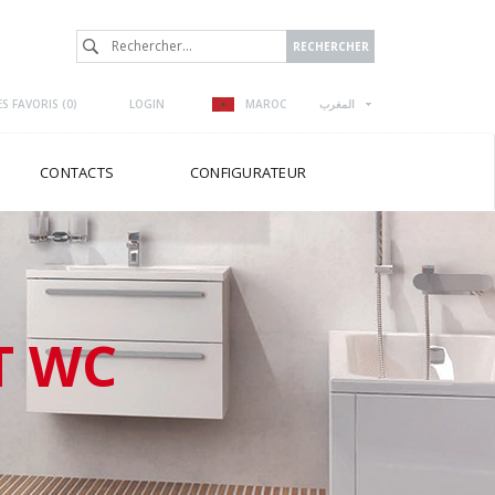
S FAVORIS (
0
)
LOGIN
MAROC
المغرب
CONTACTS
CONFIGURATEUR
T WC