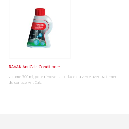
RAVAK AntiCalc Conditioner
volume 300 ml, pour rénover la surface du verre avec traitement
de surface AntiCalc