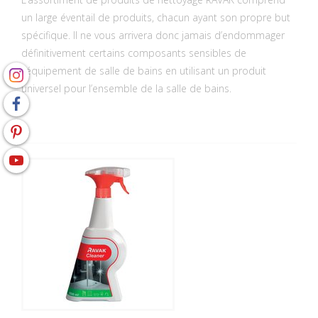
un large éventail de produits, chacun ayant son propre but
spécifique. Il ne vous arrivera donc jamais d’endommager
définitivement certains composants sensibles de
l'équipement de salle de bains en utilisant un produit
universel pour l’ensemble de la salle de bains.