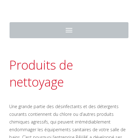
Toggle
navigation
Produits de
nettoyage
Une grande partie des désinfectants et des détergents
courants contiennent du chlore ou d’autres produits
chimiques agressifs, qui peuvent irrémédiablement
endommager les équipements sanitaires de votre salle de
bains. C’est pourquoi l’entreprise RAVAK a développé ses