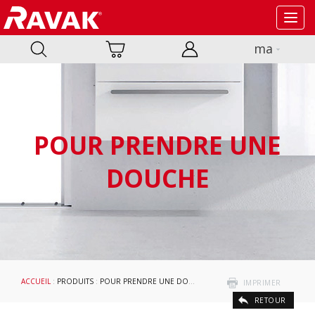
Toggl
navig
ma
POUR PRENDRE UNE
DOUCHE
ACCUEIL
:
PRODUITS
:
POUR PRENDRE UNE DOUCHE
: PRODUITS DE NETTOYAGE
IMPRIMER
RETOUR