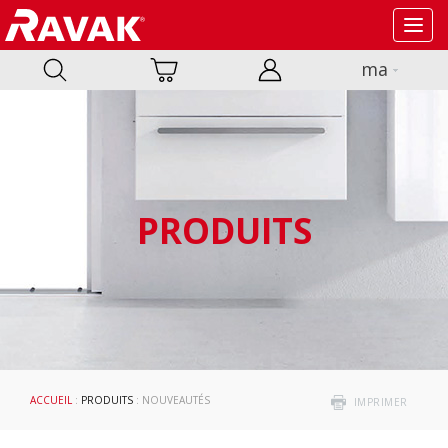
Toggl
navig
ma
PRODUITS
ACCUEIL
:
PRODUITS
: NOUVEAUTÉS
IMPRIMER